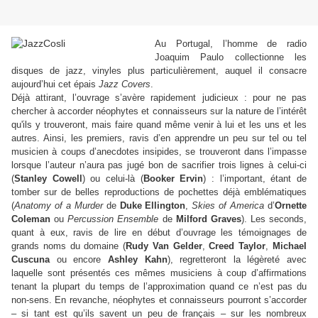
Au Portugal, l’homme de radio
Joaquim Paulo collectionne les
disques de jazz, vinyles plus particulièrement, auquel il consacre
aujourd’hui cet épais
Jazz Covers
.
Déjà attirant, l’ouvrage s’avère rapidement judicieux : pour ne pas
chercher à accorder néophytes et connaisseurs sur la nature de l’intérêt
qu'ils y trouveront, mais faire quand même venir à lui et les uns et les
autres. Ainsi, les premiers, ravis d’en apprendre un peu sur tel ou tel
musicien à coups d’anecdotes insipides, se trouveront dans l’impasse
lorsque l’auteur n’aura pas jugé bon de sacrifier trois lignes à celui-ci
(
Stanley Cowell
) ou celui-là (
Booker Ervin
) : l’important, étant de
tomber sur de belles reproductions de pochettes déjà emblématiques
(
Anatomy of a Murder
de
Duke Ellington
,
Skies of America
d’
Ornette
Coleman
ou
Percussion Ensemble
de
Milford Graves
). Les seconds,
quant à eux, ravis de lire en début d’ouvrage les témoignages de
grands noms du domaine (
Rudy Van Gelder
,
Creed Taylor
,
Michael
Cuscuna
ou encore
Ashley Kahn
), regretteront la légèreté avec
laquelle sont présentés ces mêmes musiciens à coup d’affirmations
tenant la plupart du temps de l’approximation quand ce n’est pas du
non-sens. En revanche, néophytes et connaisseurs pourront s’accorder
– si tant est qu’ils savent un peu de français – sur les nombreux