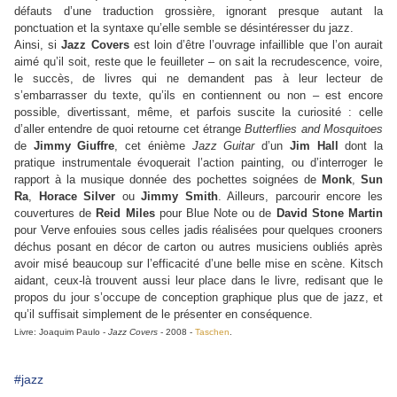
défauts d’une traduction grossière, ignorant presque autant la
ponctuation et la syntaxe qu’elle semble se désintéresser du jazz.
Ainsi, si
Jazz Covers
est loin d’être l’ouvrage infaillible que l’on aurait
aimé qu’il soit, reste que le feuilleter – on sait la recrudescence, voire,
le succès, de livres qui ne demandent pas à leur lecteur de
s’embarrasser du texte, qu’ils en contiennent ou non – est encore
possible, divertissant, même, et parfois suscite la curiosité : celle
d’aller entendre de quoi retourne cet étrange
Butterflies and Mosquitoes
de
Jimmy Giuffre
, cet énième
Jazz Guitar
d’un
Jim Hall
dont la
pratique instrumentale évoquerait l’action painting, ou d’interroger le
rapport à la musique donnée des pochettes soignées de
Monk
,
Sun
Ra
,
Horace Silver
ou
Jimmy Smith
. Ailleurs, parcourir encore les
couvertures de
Reid Miles
pour Blue Note ou de
David Stone Martin
pour Verve enfouies sous celles jadis réalisées pour quelques crooners
déchus posant en décor de carton ou autres musiciens oubliés après
avoir misé beaucoup sur l’efficacité d’une belle mise en scène. Kitsch
aidant, ceux-là trouvent aussi leur place dans le livre, redisant que le
propos du jour s’occupe de conception graphique plus que de jazz, et
qu’il suffisait simplement de le présenter en conséquence.
Livre: Joaquim Paulo -
Jazz Covers
- 2008 -
Taschen
.
#jazz