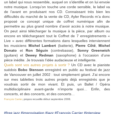
un label qui nous ressemble, auquel on s’identifie et on lui envoie
notre musique. Lorsqu’on touche une corde sensible, le label va
de l’avant en produisant nos CD. Connaissant très bien les
difficultés du marché de la vente de CD, Ayler Records m’a donc
proposé ce concept unique de coffret numérique afin de
permettre au plus grand nombre d’avoir accès à notre musique.
On peut ainsi télécharger la musique à la pièce, par album ou
encore en téléchargeant tout le Coffret de 7 enregistrements «
Live » avec différentes formations dans lesquelles interviennent
les musiciens
Michel Lambert
(batterie),
Pierre Côté
,
Michel
Donato
et
Ron Séguin
(contrebasse),
Sonny Greenwich
(guitare) et
Dewey Redman
(saxophone) à l’occasion d’une
pièce inédite. Je trouvais l’idée audacieuse et intelligente.
Quels sont vos autres projets à sortir ?
Un CD avec le pianiste
suédois
Bobo Stenson
enregistré en public au festival de jazz
de Vancouver en juillet 2002 : tout simplement géant. J’ai encore
sur mes tablettes trois autres projets déjà enregistrés que je
voudrais sortir de mon vivant. Et puis, un Ballet / Opéra
multidisciplinaire avant-garde n’importe quoi… Enfin, des
concerts, et des concerts, et des concerts…
François Carrier
, propos recueillis début septembre 2008.
#free jazz
#improvisation
#jazz
#François Carrier
#interview