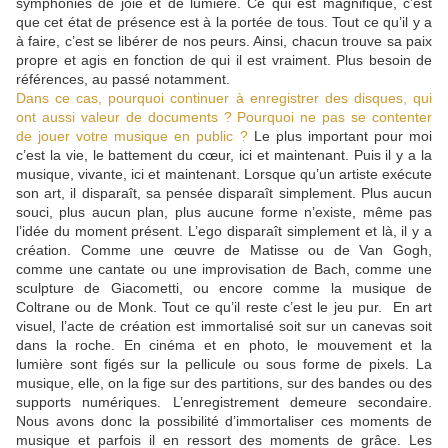
symphonies de joie et de lumière. Ce qui est magnifique, c’est
que cet état de présence est à la portée de tous. Tout ce qu’il y a
à faire, c’est se libérer de nos peurs. Ainsi, chacun trouve sa paix
propre et agis en fonction de qui il est vraiment. Plus besoin de
références, au passé notamment.
Dans ce cas, pourquoi continuer à enregistrer des disques, qui
ont aussi valeur de documents ? Pourquoi ne pas se contenter
de jouer votre musique en public ?
Le plus important pour moi
c’est la vie, le battement du cœur, ici et maintenant. Puis il y a la
musique, vivante, ici et maintenant. Lorsque qu’un artiste exécute
son art, il disparaît, sa pensée disparaît simplement. Plus aucun
souci, plus aucun plan, plus aucune forme n’existe, même pas
l’idée du moment présent. L’ego disparaît simplement et là, il y a
création. Comme une œuvre de Matisse ou de Van Gogh,
comme une cantate ou une improvisation de Bach, comme une
sculpture de Giacometti, ou encore comme la musique de
Coltrane ou de Monk. Tout ce qu’il reste c’est le jeu pur. En art
visuel, l’acte de création est immortalisé soit sur un canevas soit
dans la roche. En cinéma et en photo, le mouvement et la
lumière sont figés sur la pellicule ou sous forme de pixels. La
musique, elle, on la fige sur des partitions, sur des bandes ou des
supports numériques. L’enregistrement demeure secondaire.
Nous avons donc la possibilité d’immortaliser ces moments de
musique et parfois il en ressort des moments de grâce. Les