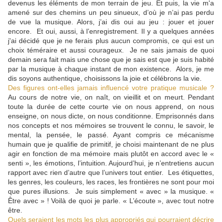
devenus les éléments de mon terrain de jeu. Et puis, la vie m'a
amené sur des chemins un peu sinueux, d’où je n’ai pas perdu
de vue la musique. Alors, j’ai dis oui au jeu : jouer et jouer
encore. Et oui, aussi, à l’enregistrement. Il y a quelques années
j'ai décidé que je ne ferais plus aucun compromis, ce qui est un
choix téméraire et aussi courageux. Je ne sais jamais de quoi
demain sera fait mais une chose que je sais est que je suis habité
par la musique à chaque instant de mon existence. Alors, je me
dis soyons authentique, choisissons la joie et célébrons la vie.
Des figures ont-elles jamais influencé votre pratique musicale ?
Au cours de notre vie, on naît, on vieillit et on meurt. Pendant
toute la durée de cette courte vie on nous apprend, on nous
enseigne, on nous dicte, on nous conditionne. Emprisonnés dans
nos concepts et nos mémoires se trouvent le connu, le savoir, le
mental, la pensée, le passé. Ayant compris ce mécanisme
humain que je qualifie de primitif, je choisi maintenant de ne plus
agir en fonction de ma mémoire mais plutôt en accord avec le «
senti », les émotions, l’intuition. Aujourd’hui, je n’entretiens aucun
rapport avec rien d’autre que l’univers tout entier. Les étiquettes,
les genres, les couleurs, les races, les frontières ne sont pour moi
que pures illusions. Je suis simplement « avec » la musique. «
Être avec » ! Voilà de quoi je parle. « L’écoute », avec tout notre
être.
Quels seraient les mots les plus appropriés qui pourraient décrire