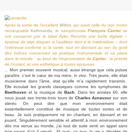
Après la sortie de l'excellent
Within
, qui suivit celle du non moins
remarquable
Kathmandu
, le saxophoniste
François Carrier
se
voit consacrer par le label Ayler Records une boîte digitale –
épaisse de sept disques si l’auditeur tient à la matérialiser – dont
l’intéressé confirme ici la sortie, tout en donnant au son du grisli
des indices concernant sa pratique instrumentale et sa place
dans le monde : au bout de l’improvisation de
Carrier
: la priorité
de l’instant, et une esthétique à toutes épreuves.
... Mon premier souvenir musical, aussi étrange que cela puisse
paraître, c’est le cœur de ma mère, in vivo. Très jeune, elle était
musicienne dans l’âme, état qu’elle m’a rapidement transmis.
Elle écoutait les grands classiques comme les symphonies de
Beethoven
et la musique de
Bach
. Dans les années 60, elle
nous jouait ses trente-trois tours de
Charles Aznavour
sur son
stéréo. On peut dire que mon environnement était
essentiellement constitué de musique de toutes sortes et de
beau. Je suis pratiquement né en chantant, en dansant et en
jouant. Singulièrement sensible et attentif à mon environnement
dès ma venue au monde, j’ai tout de suite senti un appel sans
trop savoir d’où il venait. Et puis, un jour, la vie a décidée de