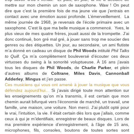
mettre sur mon chemin un son de saxophone. Waw ! On peut
dire que c’est la première fois de ma jeune vie que j’entrais en
contact avec une émotion aussi profonde. L’émerveillement. La
même journée de 1968, je revenais de l’école primaire avec un
saxophone. C’est là que ma belle musique a commencé. Yves, le
plus vieux de mes quatre frères, jouait aussi de la trompette. J’ai
donc continué, bon gré mal gré, à jouer sans trop me soucier des
genres ou des étiquettes. Un jour, au secondaire, un ami flutiste
m’a donné en cadeau un disque de
Phil Woods
intitulé
Phil Talks
to Quill
. Ça m’a complètement bouleversé d’écouter ces deux
virtuoses du swing à la sonorité voluptueuse. À 16 ans j’avais
tous les disques de
Phil Woods
, de
Charlie Parker
, et plein
d’autres albums de
Coltrane
,
Miles Davis
,
Cannonball
Adderley
,
Mingus
et j’en passe.
Ces musiciens qui vous ont amené à jouer la musique que vous
défendez aujourd’hui…
Si j’avais dirigé toute mon attention sur
les enseignements qu’on m’a transmis, il est certain que mon
chemin aurait bifurqué vers l’économie de marché, un travail, une
famille, une maison, une voiture. Non merci. J’ai plutôt opté pour
le vrai, l’intuition, la vie. Il était certain dès lors que j’allais, comme
ceux à qui je m’identifiais, enregistrer de beaux disques. Lors de
ma première expérience d’enregistrement, à l’âge de 15 ans,
microphones, fils, consoles, boutons de toutes sortes sont