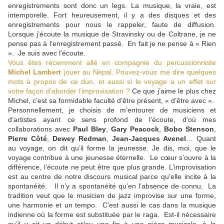
enregistrements sont donc un legs. La musique, la vraie, est
intemporelle. Fort heureusement, il y a des disques et des
enregistrements pour nous le rappeler, faute de diffusion.
Lorsque j’écoute la musique de Stravinsky ou de Coltrane, je ne
pense pas à l’enregistrement passé. En fait je ne pense à « Rien
». Je suis avec l’écoute.
Vous êtes récemment allé en compagnie du percussionniste
Michel Lambert
jouer au Népal. Pouvez-vous me dire quelques
mots à propos de ce duo, et aussi si le voyage a un effet sur
votre façon d’aborder l’improvisation ?
Ce que j’aime le plus chez
Michel, c’est sa formidable faculté d’être présent, « d’être avec ».
Personnellement, je choisis de m’entourer de musiciens et
d’artistes ayant ce sens profond de l’écoute, d’où mes
collaborations avec
Paul Bley
,
Gary Peacock
,
Bobo Stenson
,
Pierre Côté
,
Dewey Redman
,
Jean-Jacques Avenel
… Quant
au voyage, on dit qu’il forme la jeunesse. Je dis, moi, que le
voyage contribue à une jeunesse éternelle. Le cœur s’ouvre à la
différence, l’écoute ne peut être que plus grande. L’improvisation
est au centre de notre discours musical parce qu’elle incite à la
spontanéité. Il n’y a spontanéité qu’en l’absence de connu. La
tradition veut que le musicien de jazz improvise sur une forme,
une harmonie et un tempo. C’est aussi le cas dans la musique
indienne où la forme est substituée par le raga. Est-il nécessaire