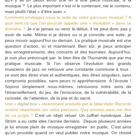
qu’il y ait un début et/ou une fin à une pièce musicale, à la
musique ? Le plus important n’est ni le contenant, nie le contenu,
mais plutôt l’état « d’être avec ».
Comment envisagez-vous la suite de votre parcours musical ? A
quoi tient ce que l’on pourrait appeler une « évolution » dans ce
domaine ?
Je n’ai jamais vu venir le début, il ne peut donc pas y
avoir de suite. Même si je désire ou si je convoite une suite, je
peux mourir aujourd’hui ou demain. La pratique musicale est une
question d’action, ici et maintenant. Bien sûr, je peux anticiper
des enregistrements, des concerts et des tournées. Aujourd’hui,
je suis plus préoccupé par le bien être de l’humanité que par ma
pratique musicale. Si l’on observe l’évolution des grands
musiciens de jazz on retrouve une constante commune à tous :
ce sont des êtres vrais et authentiques, des êtres singuliers, sans
compromis possibles, sans peurs ni appréhensions. À l’écoute !
Soyons simplement nous-mêmes, retrouvons notre sens de
l’émerveillement, du jeu, de l’innocence, de la vulnérabilité, de la
curiosité, de l’attention, de la joie et du sacré.
Une
« digital box »
récemment produite par le label Ayler Records
revient néanmoins sur votre parcours. Que pouvez-vous me dire
de ce projet ?
C‘est un objet virtuel. Un coffret numérique. Jan
Ström a eu cette idée l’année dernière. Depuis plusieurs années
je lui envoie plein de musique enregistrée en public. C’est ainsi
qu’on procède quand on veut publier notre musique. On choisit