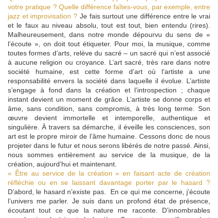
votre pratique ? Quelle différence faîtes-vous, par exemple, entre
jazz et improvisation ?
Je fais surtout une différence entre le vrai
et le faux au niveau absolu, tout est tout, bien entendu (rires).
Malheureusement, dans notre monde dépourvu du sens de «
l’écoute », on doit tout étiqueter. Pour moi, la musique, comme
toutes formes d’arts, relève du sacré – un sacré qui n’est associé
à aucune religion ou croyance. L’art sacré, très rare dans notre
société humaine, est cette forme d’art où l’artiste a une
responsabilité envers la société dans laquelle il évolue. L’artiste
s’engage à fond dans la création et l’introspection ; chaque
instant devient un moment de grâce. L’artiste se donne corps et
âme, sans condition, sans compromis, à très long terme. Son
œuvre devient immortelle et intemporelle, authentique et
singulière. À travers sa démarche, il éveille les consciences, son
art est le propre miroir de l’âme humaine. Cessons donc de nous
projeter dans le futur et nous serons libérés de notre passé. Ainsi,
nous sommes entièrement au service de la musique, de la
création, aujourd’hui et maintenant.
« Être au service de la création » en faisant acte de création
réfléchie ou en se laissant davantage porter par le hasard ?
D’abord, le hasard n’existe pas. En ce qui me concerne, j’écoute
l’univers me parler. Je suis dans un profond état de présence,
écoutant tout ce que la nature me raconte. D’innombrables