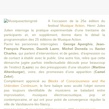
A l’occasion de la 25e édition du
festival
Musique Action
, Henri Jules
Julien interroge la pratique expérimentale d’une trentaine de
participants et, en supplément, donne dans le détail la
programmation des 25 éditions de Musique Action.
Parmi les personnes interrogées :
George Aperghis
,
Jean-
François Pauvros
,
Daunik Lazro
,
Michel Doneda
ou
Xavier
Charles
, qui parlent d’interventions et de gestes, d’expression ou
de contact à établir avec le public. Une autre fois, relire que cette
démarche jugée parfois intellectualiste découle pour beaucoup
de l’instinct (
Lazro
) ou des présupposés d’une situation (
Martine
Altenburger
), voire, des promesses d’une apparition (
Camel
Zekri
).
Complément apprécié au
Blocks of Consciousness and the
Unbroken Continuum
, le livre balaye avec acuité l’objet sonore
pas toujours identifiable de musiciens se baladant entre
improvisation, musiques électroacoustique, pop et
contemporaine, et qui ont pour point de convergence régulier la
ville de Vandœuvre-lès-Nancy.