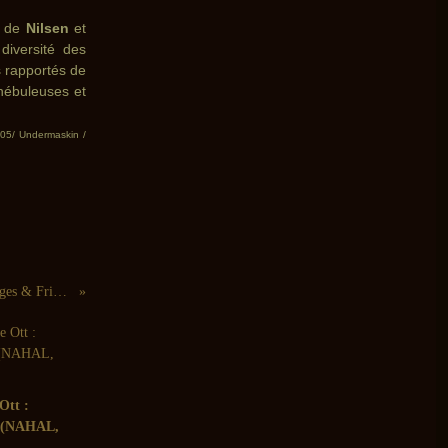
e de
Nilsen
et
diversité des
s rapportés de
nébuleuses et
 05/ Undermaskin /
Omri Ziegele, Billiger Bauer: Edges & Friends (Intakt Records - 2006)
Ott :
 (NAHAL,