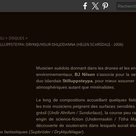
SLI
>
DISQUES
>
TILLUPPSTEYPA: DRYKKJUVISUR OHLJODANNA (HELEN SCARSDALE - 2006)
Musicien suédois donnant dans les drones et les e
environnementaux,
BJ Nilsen
s’associe pour la se
duo islandais
Stilluppsteypa
, pour mieux assumer 
atmosphériques autant que minimalistes.
Le long de compositions accueillant quelques fiel
les trois musiciens peignent des surfaces sensibles
grésil (
Undir Ahrifum / Sundurlaus
), la course peu r
engin de science-fiction (
Undermaskin / Töfra Ma
découverte de souterrains dans lesquels aurait él
x fantastiques (
Supbröder / Drykkjufélagar
).