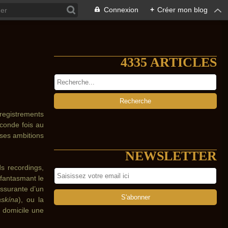
Connexion
+
Créer mon blog
4335 ARTICLES
nregistrements
conde fois au
ses ambitions
NEWSLETTER
ds recordings,
 fantasmant le
assurante d’un
skína
), ou la
u domicile une