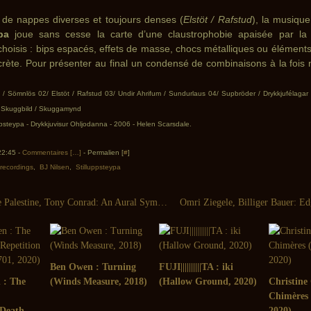
t de nappes diverses et toujours denses (
Elstöt / Rafstud
), la musiqu
pa
joue sans cesse la carte d’une claustrophobie apaisée par la 
choisis : bips espacés, effets de masse, chocs métalliques ou élément
rète. Pour présenter au final un condensé de combinaisons à la fois 
 / Sömnlös 02/ Elstöt / Rafstud 03/ Undir Ahrifum / Sundurlaus 04/ Supbröder / Drykkjufélagar
/ Skuggbild / Skuggamynd
ppsteypa - Drykkjuvisur Ohljodanna - 2006 - Helen Scarsdale.
 22:45 -
Commentaires [
…
]
- Permalien [
#
]
 recordings
,
BJ Nilsen
,
Stilluppsteypa
Charlemagne Palestine, Tony Conrad: An Aural Symbiotic Mystery (Sub Rosa - 2006)
Ben Owen : Turning
FUJI||||||||||TA : iki
n : The
(Winds Measure, 2018)
(Hallow Ground, 2020)
Christine 
Chimères
 Death
2020)