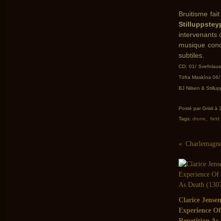
Bruitisme fai
Stilluppstey
intervenants 
musique conc
subtiles.
CD: 01/ Svefnlaus
Töfra Maskína 06
BJ Nilsen & Stillu
Posté par Grisli à
Tags:
drone
,
field
Clarice Jense
Experience Of
Repetition As