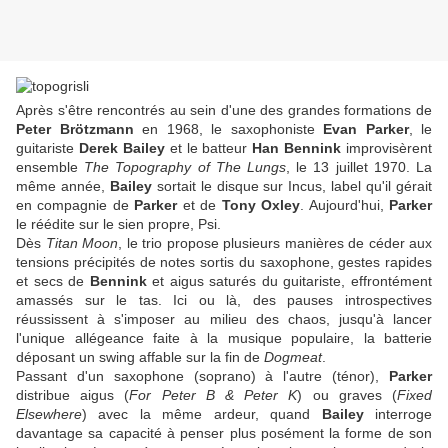
Après s'être rencontrés au sein d'une des grandes formations de
Peter Brötzmann
en 1968, le saxophoniste
Evan Parker
, le
guitariste
Derek Bailey
et le batteur
Han Bennink
improvisèrent
ensemble
The Topography of The Lungs
, le 13 juillet 1970. La
même année,
Bailey
sortait le disque sur Incus, label qu'il gérait
en compagnie de
Parker
et de
Tony Oxley
. Aujourd'hui,
Parker
le réédite sur le sien propre, Psi.
Dès
Titan Moon
, le trio propose plusieurs manières de céder aux
tensions précipités de notes sortis du saxophone, gestes rapides
et secs de
Bennink
et aigus saturés du guitariste, effrontément
amassés sur le tas. Ici ou là, des pauses introspectives
réussissent à s'imposer au milieu des chaos, jusqu'à lancer
l'unique allégeance faite à la musique populaire, la batterie
déposant un swing affable sur la fin de
Dogmeat
.
Passant d'un saxophone (soprano) à l'autre (ténor),
Parker
distribue aigus (
For Peter B & Peter K
) ou graves (
Fixed
Elsewhere
) avec la même ardeur, quand
Bailey
interroge
davantage sa capacité à penser plus posément la forme de son