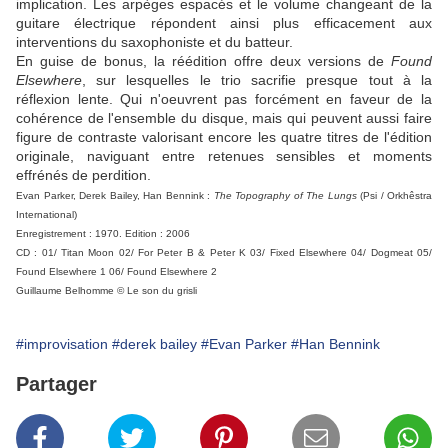
implication. Les arpèges espacés et le volume changeant de la
guitare électrique répondent ainsi plus efficacement aux
interventions du saxophoniste et du batteur.
En guise de bonus, la réédition offre deux versions de
Found
Elsewhere
, sur lesquelles le trio sacrifie presque tout à la
réflexion lente. Qui n'oeuvrent pas forcément en faveur de la
cohérence de l'ensemble du disque, mais qui peuvent aussi faire
figure de contraste valorisant encore les quatre titres de l'édition
originale, naviguant entre retenues sensibles et moments
effrénés de perdition.
Evan Parker, Derek Bailey, Han Bennink :
The Topography of The Lungs
(Psi / Orkhêstra
International)
Enregistrement : 1970. Edition : 2006
CD : 01/ Titan Moon 02/ For Peter B & Peter K 03/ Fixed Elsewhere 04/ Dogmeat 05/
Found Elsewhere 1 06/ Found Elsewhere 2
Guillaume Belhomme © Le son du grisli
#improvisation
#derek bailey
#Evan Parker
#Han Bennink
Partager