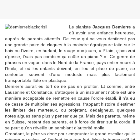
Le pianiste
Jacques Demierre
a
dû avoir une enfance heureuse,
auprès de parents attentifs. De ceux qui ne vous destinent pas
une grande paire de claques à la moindre égratignure faite sur le
bois ou l’ivoire, en hurlant, le rouge aux joues, « P’tain, ç’pas vrai
c’gosse, t’sais pas combien ça coûte un piano ? ». Ce genre de
phrases en vogue dans le Nord de la France, pays entier nourri à
l’huile, et où les enfants doivent, en lieu et place de piano, se
contenter souvent d’une modeste mais plus facilement
transportable flûte en plastique.
Demierre aurait eu tort de ne pas en profiter. Et comme, entre
Lausanne et Constance, s’attaquer à un instrument noble est une
manière acceptable de remettre en cause l’ordre établi, il n’a eu
de cesse de multiplier ses agressions, frappant histoire d’estimer
les limites des marteaux, ou projetant, dédaigneux, quelques
notes aigues sans plus y penser que ça. Mais des parents, même
en Suisse, restent des parents, et à force de tirer sur la corde, il
se peut qu’on réveille un semblant d’autorité molle.
Grondant, le père va donc pour emprunter le grand escalier qui le
mènera au salon, où l’enfant joue trop fort. Mais le temps qu’il lui