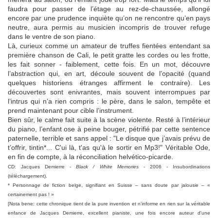
faudra pour passer de l’étage au rez-de-chaussée, allongé
encore par une prudence inquiète qu’on ne rencontre qu’en pays
neutre, aura permis au musicien incompris de trouver refuge
dans le ventre de son piano.
Là, curieux comme un amateur de truffes fientées entendant sa
première chanson de Cali, le petit gratte les cordes ou les frotte,
les fait sonner - faiblement, cette fois. En un mot, découvre
l’abstraction qui, en art, découle souvent de l’opacité (quand
quelques historiens étranges affirment le contraire). Les
découvertes sont enivrantes, mais souvent interrompues par
l’intrus qui n’a rien compris : le père, dans le salon, tempête et
prend maintenant pour cible l’instrument.
Bien sûr, le calme fait suite à la scène violente. Resté à l’intérieur
du piano, l’enfant ose à peine bouger, pétrifié par cette sentence
paternelle, terrible et sans appel : "Le disque que j’avais prévu de
t’offrir, tintin*... C'ui là, t'as qu'à le sortir en Mp3!" Véritable Ode,
en fin de compte, à la réconciliation helvético-picarde.
CD: Jacques Demierre -
Black / White Memories
- 2006 - Insubordinations
(téléchargement).
* Personnage de fiction belge, signifiant en Suisse – sans doute par jalousie – «
certainement pas ! »
[Nota bene: cette chronique tient de la pure invention et n'informe en rien sur la véritable
enfance de Jacques Demierre, excellent pianiste, une fois encore auteur d'une