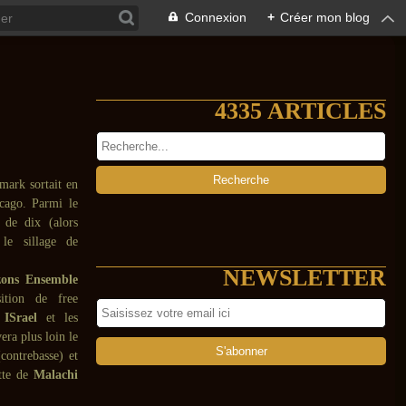
Connexion
+
Créer mon blog
4335 ARTICLES
mark sortait en
cago. Parmi le
 de dix (alors
 le sillage de
NEWSLETTER
ons Ensemble
ition de free
 ISrael
et les
era plus loin le
contrebasse) et
ette de
Malachi