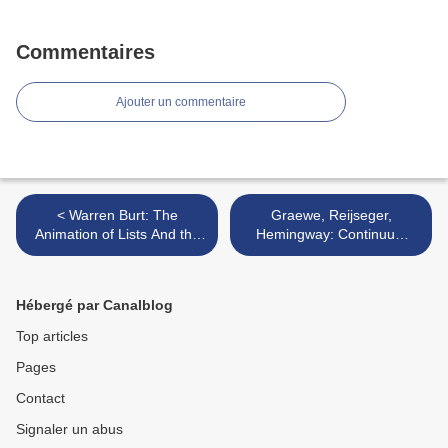
Commentaires
Ajouter un commentaire
< Warren Burt: The
Graewe, Reijseger,
Animation of Lists And the
Hemingway: Continuum
Archytan Transpositions (XI
(Winter and Winter - 2006)
Records - 2006)
>
Hébergé par Canalblog
Top articles
Pages
Contact
Signaler un abus