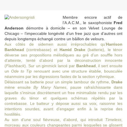
Membre encore actif de
l’A.A.C.M., le saxophoniste
Fred
Anderson
démontre à domicile – en son Velvet Lounge de
Chicago – l’impeccable longévité d’un free jazz que d’autres ont
depuis longtemps échangé contre un bâillon de velours.
Aux côtés de sidemen aussi irréprochables qu’
Harrison
Bankhead
(contrebasse) et
Hamid Drake
(batterie), le ténor
déverse ses propositions mélodiques au gré d’un souffle hors
d’atteinte, tenté d’abord par la déconstruction innocente
(
Flashback
). Sur un gimmick lancé par
Bankhead
, il sert ensuite
un
Ode to Tip
renouant avec une structure établie, bousculée
néanmoins par les digressions fastes de la section rythmique.
Délaissant sa batterie pour un simple tambour de rythme,
Drake
mène ensuite
By Many Names
, pause rafraîchissante dans
laquelle s’insinue discrètement un free minimaliste rendu par les
graves du ténor et quelques schémas répétés par la
contrebasse. Le batteur y dépose aussi sa voix, raisonne les
intentions sourdes, avant d’engager enfin à la reprise des
hostilités.
Au son d’une soul fiévreuse, d’abord, qui introduit
Timeless
,
morceau aux couleurs changeantes parmi lesquelles se glissent