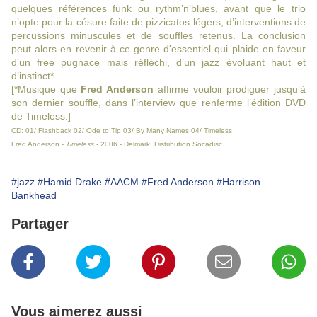
quelques références funk ou rythm’n’blues, avant que le trio
n’opte pour la césure faite de pizzicatos légers, d’interventions de
percussions minuscules et de souffles retenus. La conclusion
peut alors en revenir à ce genre d'essentiel qui plaide en faveur
d’un free pugnace mais réfléchi, d’un jazz évoluant haut et
d’instinct*.
[*Musique que
Fred Anderson
affirme vouloir prodiguer jusqu’à
son dernier souffle, dans l’interview que renferme l’édition DVD
de Timeless.]
CD: 01/ Flashback 02/ Ode to Tip 03/ By Many Names 04/ Timeless
Fred Anderson -
Timeless
- 2006 - Delmark. Distribution Socadisc.
#jazz
#Hamid Drake
#AACM
#Fred Anderson
#Harrison
Bankhead
Partager
Vous aimerez aussi