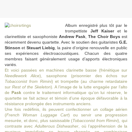
Album enregistré plus tôt par le
trompettiste
Jeff Kaiser
et le
clarinettiste et saxophoniste
Andrew Pask
,
The Choir Boys
est
récemment devenu quartette. Avec le soutien des guitaristes
G.E.
Stinson
et
Steuart Liebig
, la paire d’origine renouvelle en public
ses expériences électroacoustiques. Chacun des quatre
membres faisant généralement usage d’apports électroniques
variés.
Et voici passées en machines clarinette basse (frénétique sur
Needlework Alice
), saxophone (prisonnier des échos sur
Tobacconist from Rimini
) et trompette (au charme retardataire
sur
Rest of the Skeleton
). A l’image de la lutte engagée par l’alto
de
Pask
contre le traitement informatique qu’on lui réserve, le
quartette se fait acteur et témoin d’une époque défavorable à la
résistance prolongée des instruments anciens.
Une fois redéfinis, ils peuvent confectionner un collage aérien
(
French Woman Luggage Cart
) ou servir une progression
mesurée, et donc, plus saisissable (
Tobacconist from Rimini
), qui
contraste avec
Adulterous Dishwasher
, où l’appréhension de la
musique immédiate se trouve changée en combinaison