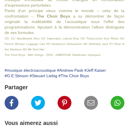
d’expressions perturbées.
Partis d’un principe vieux comme le monde – celui de la
confrontation -,
The Choir Boys
a su démontrer de façon
originale la malléabilité de l’acoustique sous l’effet des
programmations. Ajoutant à la démonstration l’allure distinguée
de ses formules.
CD: 01/ Needlework Alice 02/ Impromptu Lateral Drop 03/ Tobacconist from Rimini 04/
French Woman Luggage Cart 05/ Adulterous Dishwasher 06/ Definitely Jack 07/ Rest of
the Skeleton 08/ Wir Sind Hier
The Choir Boys -
With Strings
- 2006 - pfMENTUM. Distribution Improjazz.
#musique électroacoustique
#Andrew Pask
#Jeff Kaiser
#G.E.Stinson
#Steuart Liebig
#The Choir Boys
Partager
Vous aimerez aussi