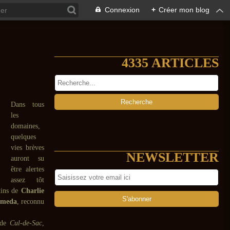
Connexion
+
Créer mon blog
4335 ARTICLES
)
Dans tous
les
domaines,
quelques
vies brèves
NEWSLETTER
auront su
être alertes
assez tôt
tins de
Charlie
omeda
, reconnu
 de
Cul-de-Sac
,