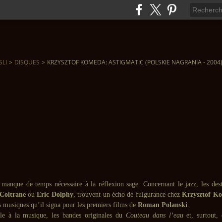
SLI
>
DISQUES
>
KRZYSZTOF KOMEDA: ASTIGMATIC (POLSKIE NAGRANIA - 2004
e manque de temps nécessaire à la réflexion sage. Concernant le jazz, les des
Coltrane
ou
Eric Dolphy
, trouvent un écho de fulgurance chez
Krzysztof K
s musiques qu’il signa pour les premiers films de
Roman Polanski
.
le à la musique, les bandes originales du
Couteau dans l’eau
et, surtout,