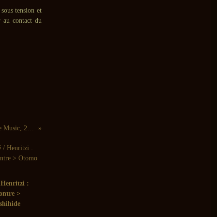
sous tension et
r au contact du
Earl Howard : 5 Saxophone Solos (Mutable Music, 2005)
Henritzi :
ontre >
shihide