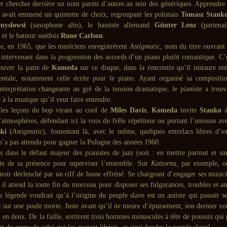
er chercher derrière un nom parmi d’autres au sein des génériques. Apprendre 
avait emmené un quintette de choix, regroupant les polonais
Tomasz Stank
myslowsi
(saxophone alto), le bassiste allemand
Günter Lenz
(partenai
) et le batteur suédois
Rune Carlson
.
ie, en 1965, que les musiciens enregistrèrent
Astigmatic
, nom du titre ouvrant
 intervenant dans la progression des accords d’un piano plutôt romantique. C’es
rouver la patte de
Komeda
sur ce disque, dans la rencontre qu’il instaure ent
ntale, notamment celle écrite pour le piano. Ayant organisé sa compositi
nterprétation changeante au gré de la tension dramatique, le pianiste a trouv
à la musique qu’il veut faire entendre.
 les leçons du bop virant au cool de
Miles Davis
,
Komeda
invite
Stanko
à
atmosphères, défendant ici la voix du frêle répétiteur ou portant l’unisson av
ki
(
Astigmatic
), fomentant là, avec le même, quelques entrelacs libres d’e
n’a pas attendu pour gagner la Pologne des années 1960.
 dans le défaut majeur des pianistes de jazz (soit : en mettre partout et surt
te de sa présence pour superviser l’ensemble. Sur
Kattorna
, par exemple, où
noir déclenché par un riff de basse effréné. Se chargeant d’engager ses musicie
, il attend la toute fin du morceau pour disposer ses fulgurances, troubles et a
a légende voudrait qu’à l’origine du peuple slave est un autiste qui passait s
t sur une poule morte. Juste avant qu’il ne meure d’épuisement, son dernier cou
 en deux. De la faille, sortirent trois hommes minuscules à tête de poussin qui 