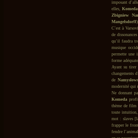
imposant d’all
elles,
Komeda
Zbigniew Na
Mangelsdorff
C’est à Varsov
de dissonances
qu’il faudra t
musique occide
permette une i
forme adéquate 
Ayant su tirer
changements d’
de
Namyslows
modernité qui 
Ne donnant pas
Komeda
profi
thème de film 
toute intuition
mot : slaves [l
frapper le fron
fendre l’animal