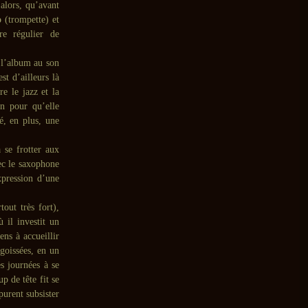
alors, qu’avant
o
(trompette) et
re régulier de
 l’album au son
t d’ailleurs là
re le jazz et la
on pour qu’elle
é, en plus, une
 se frotter aux
ec le saxophone
xpression d’une
out très fort),
 il investit un
ns à accueillir
ngoissées, en un
es journées à se
p de tête fit se
purent subsister