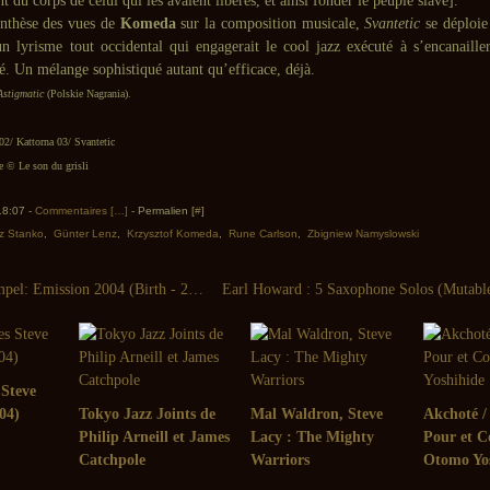
t du corps de celui qui les avaient libérés, et ainsi fonder le peuple slave].
thèse des vues de
Komeda
sur la composition musicale,
Svantetic
se déploie 
un lyrisme tout occidental qui engagerait le cool jazz exécuté à s’encanaille
é. Un mélange sophistiqué autant qu’efficace, déjà.
Astigmatic
(Polskie Nagrania).
02/ Kattorna 03/ Svantetic
© Le son du grisli
 18:07 -
Commentaires [
…
]
- Permalien [
#
]
z Stanko
,
Günter Lenz
,
Krzysztof Komeda
,
Rune Carlson
,
Zbigniew Namyslowski
Gunther Hampel: Emission 2004 (Birth - 2005)
 Steve
04)
Tokyo Jazz Joints de
Mal Waldron, Steve
Akchoté / 
Philip Arneill et James
Lacy : The Mighty
Pour et C
Catchpole
Warriors
Otomo Yo