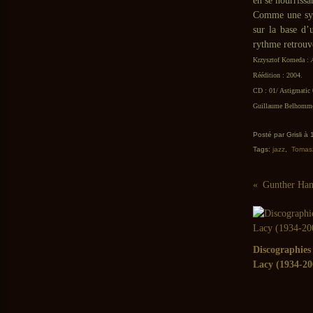
en se nourrissan
Comme une syn
sur la base d’
rythme retrouv
Krzysztof Komeda :
Réédition : 2004.
CD : 01/ Astigmatic 
Guillaume Belhomme 
Posté par Grisli à
Tags:
jazz
,
Tomas
Discographies
Lacy (1934-20