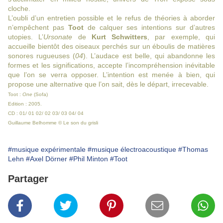
cloche.
L’oubli d’un entretien possible et le refus de théories à aborder
n’empêchent pas
Toot
de calquer ses intentions sur d’autres
utopies. L’
Ursonate
de
Kurt Schwitters
, par exemple, qui
accueille bientôt des oiseaux perchés sur un éboulis de matières
sonores rugueuses (
04
). L’audace est belle, qui abandonne les
formes et les significations, accepte l’incompréhension inévitable
que l’on se verra opposer. L’intention est menée à bien, qui
propose une alternative que l’on sait, dès le départ, irrecevable.
Toot :
One
(Sofa)
Edition : 2005.
CD : 01/ 01 02/ 02 03/ 03 04/ 04
Guillaume Belhomme © Le son du grisli
#musique expérimentale
#musique électroacoustique
#Thomas
Lehn
#Axel Dörner
#Phil Minton
#Toot
Partager