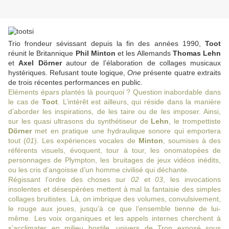
Trio frondeur sévissant depuis la fin des années 1990,
Toot
réunit le Britannique
Phil Minton
et les Allemands
Thomas Lehn
et
Axel Dörner
autour de l’élaboration de collages musicaux
hystériques. Refusant toute logique,
One
présente quatre extraits
de trois récentes performances en public.
Eléments épars plantés là pourquoi ? Question inabordable dans
le cas de
Toot
. L’intérêt est ailleurs, qui réside dans la manière
d’aborder les inspirations, de les taire ou de les imposer. Ainsi,
sur les quasi ultrasons du synthétiseur de
Lehn
, le trompettiste
Dörner
met en pratique une hydraulique sonore qui emportera
tout (
01
). Les expériences vocales de
Minton
, soumises à des
référents visuels, évoquent, tour à tour, les onomatopées de
personnages de Plympton, les bruitages de jeux vidéos inédits,
ou les cris d’angoisse d’un homme civilisé qui déchante.
Régissant l’ordre des choses sur
02
et
03
, les invocations
insolentes et désespérées mettent à mal la fantaisie des simples
collages bruitistes. Là, on imbrique des volumes, convulsivement,
le rouge aux joues, jusqu’à ce que l’ensemble tienne de lui-
même. Les voix organiques et les appels internes cherchent à
s’acclimater en milieu hostile, univers de Tron exposé sous